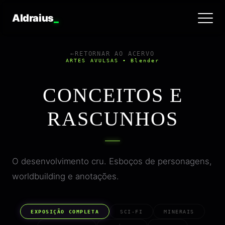
Aldraius
_
←
RETORNAR AO ACERVO
ARTES AVULSAS • Blender
CONCEITOS E
RASCUNHOS
O desenvolvimento cru. Esboços de personagens,
worldbuilding e anotações.
EXPOSIÇÃO COMPLETA
SCI-FI
MINERAIS